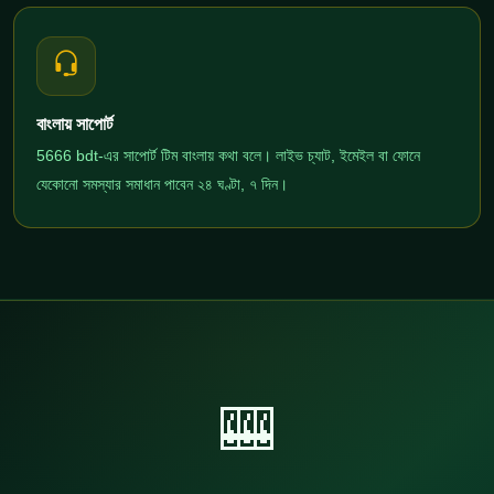
বাংলায় সাপোর্ট
5666 bdt-এর সাপোর্ট টিম বাংলায় কথা বলে। লাইভ চ্যাট, ইমেইল বা ফোনে
যেকোনো সমস্যার সমাধান পাবেন ২৪ ঘণ্টা, ৭ দিন।
🎰