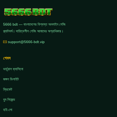
5666 bdt — বাংলাদেশের বিশ্বস্ত অনলাইন গেমিং
প্ল্যাটফর্ম। দায়িত্বশীল গেমিং আমাদের অগ্রাধিকার।
support@5666-bdt.vip
গেমস
ভার্চুয়াল ক্যাসিনো
জঙ্গল ডিলাইট
ক্রিকেট
বুম লিজেন্ড
হাই-লো