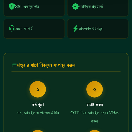
SSL এনক্রিপ্টেড
যাচাইকৃত প্ল্যাটফর্ম
২৪/৭ সাপোর্ট
তাৎক্ষণিক উইথড্র
মাত্র ৪ ধাপে নিবন্ধন সম্পন্ন করুন
১
২
ফর্ম পূরণ
যাচাই করুন
নাম, মোবাইল ও পাসওয়ার্ড দিন
OTP দিয়ে মোবাইল নম্বর নিশ্চিত
করুন