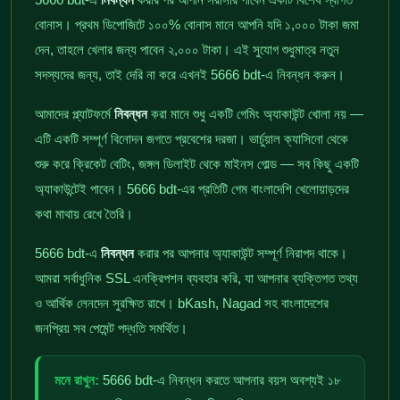
বোনাস। প্রথম ডিপোজিটে ১০০% বোনাস মানে আপনি যদি ১,০০০ টাকা জমা
দেন, তাহলে খেলার জন্য পাবেন ২,০০০ টাকা। এই সুযোগ শুধুমাত্র নতুন
সদস্যদের জন্য, তাই দেরি না করে এখনই 5666 bdt-এ নিবন্ধন করুন।
আমাদের প্ল্যাটফর্মে
নিবন্ধন
করা মানে শুধু একটি গেমিং অ্যাকাউন্ট খোলা নয় —
এটি একটি সম্পূর্ণ বিনোদন জগতে প্রবেশের দরজা। ভার্চুয়াল ক্যাসিনো থেকে
শুরু করে ক্রিকেট বেটিং, জঙ্গল ডিলাইট থেকে মাইনস গোল্ড — সব কিছু একটি
অ্যাকাউন্টেই পাবেন। 5666 bdt-এর প্রতিটি গেম বাংলাদেশি খেলোয়াড়দের
কথা মাথায় রেখে তৈরি।
5666 bdt-এ
নিবন্ধন
করার পর আপনার অ্যাকাউন্ট সম্পূর্ণ নিরাপদ থাকে।
আমরা সর্বাধুনিক SSL এনক্রিপশন ব্যবহার করি, যা আপনার ব্যক্তিগত তথ্য
ও আর্থিক লেনদেন সুরক্ষিত রাখে। bKash, Nagad সহ বাংলাদেশের
জনপ্রিয় সব পেমেন্ট পদ্ধতি সমর্থিত।
মনে রাখুন:
5666 bdt-এ নিবন্ধন করতে আপনার বয়স অবশ্যই ১৮