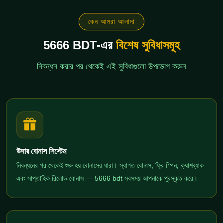
কেন আমরা আলাদা
5666 BDT-এর
বিশেষ সুবিধাসমূহ
নিবন্ধন করার পর থেকেই এই সুবিধাগুলো উপভোগ করুন
উদার বোনাস সিস্টেম
নিবন্ধনের পর থেকেই শুরু হয় বোনাসের ধারা। স্বাগত বোনাস, ফ্রি স্পিন, ক্যাশব্যাক
এবং সাপ্তাহিক রিলোড বোনাস — 5666 bdt সবসময় আপনাকে পুরস্কৃত করে।