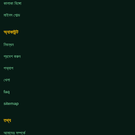
কালাকা বিঙ্গো
মাইনস গোল্ড
অ্যাকাউন্ট
নিবন্ধন
প্রবেশ করুন
পঅ্যাপ
খেলা
faq
sitemap
তথ্য
আমাদের সম্পর্কে