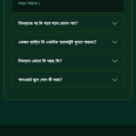
করতে পারবেন।
নিবন্ধনের পর কি সাথে সাথে বোনাস পাব?
একজন ব্যক্তি কি একাধিক অ্যাকাউন্ট খুলতে পারবেন?
নিবন্ধনে কোনো ফি আছে কি?
পাসওয়ার্ড ভুলে গেলে কী করব?