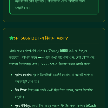
বছর বা তার বেশি হতে হবে। দায়িত্বশীল গেমিং আমাদের প্রথম
অগ্রাধিকার।
কেন 5666 BDT-এ নিবন্ধন করবেন?
হাজার হাজার বাংলাদেশি খেলোয়াড় ইতিমধ্যে 5666 bdt-এ নিবন্ধন
করেছেন। কারণটা সহজ — এখানে পাওয়া যায় সেরা গেম, সেরা বোনাস এবং
সবচেয়ে নির্ভরযোগ্য সেবা। 5666 bdt-এ নিবন্ধন করলে আপনি পাবেন:
স্বাগত বোনাস:
প্রথম ডিপোজিটে ১০০% বোনাস, যা সরাসরি আপনার
অ্যাকাউন্টে যোগ হয়।
ফ্রি স্পিন:
নিবন্ধনের পরেই ৫০টি ফ্রি স্পিন পাবেন, কোনো ডিপোজিট
ছাড়াই।
দ্রুত উইথড্র:
জেতা টাকা মাত্র কয়েক মিনিটের মধ্যে আপনার bKash