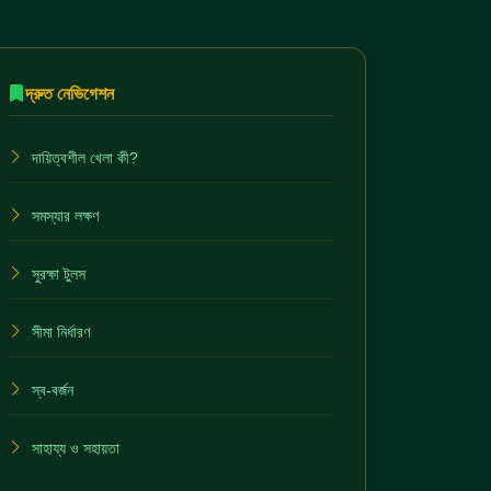
দ্রুত নেভিগেশন
দায়িত্বশীল খেলা কী?
সমস্যার লক্ষণ
সুরক্ষা টুলস
সীমা নির্ধারণ
স্ব-বর্জন
সাহায্য ও সহায়তা