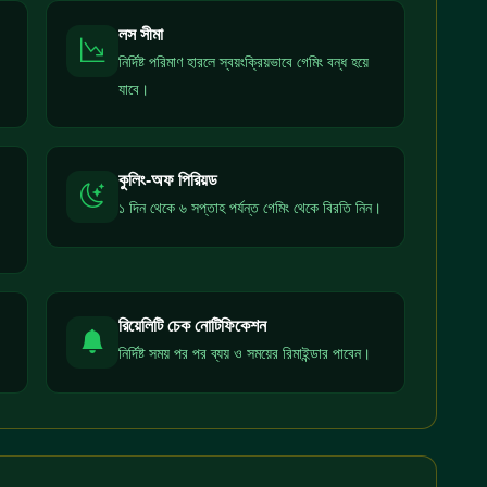
লস সীমা
নির্দিষ্ট পরিমাণ হারলে স্বয়ংক্রিয়ভাবে গেমিং বন্ধ হয়ে
যাবে।
কুলিং-অফ পিরিয়ড
১ দিন থেকে ৬ সপ্তাহ পর্যন্ত গেমিং থেকে বিরতি নিন।
রিয়েলিটি চেক নোটিফিকেশন
।
নির্দিষ্ট সময় পর পর ব্যয় ও সময়ের রিমাইন্ডার পাবেন।