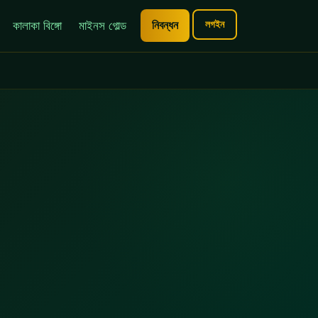
লগইন
কালাকা বিঙ্গো
মাইনস গোল্ড
নিবন্ধন