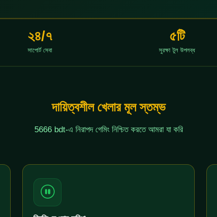
২৪/৭
৫টি
সাপোর্ট সেবা
সুরক্ষা টুল উপলব্ধ
দায়িত্বশীল খেলার মূল স্তম্ভ
5666 bdt-এ নিরাপদ গেমিং নিশ্চিত করতে আমরা যা করি