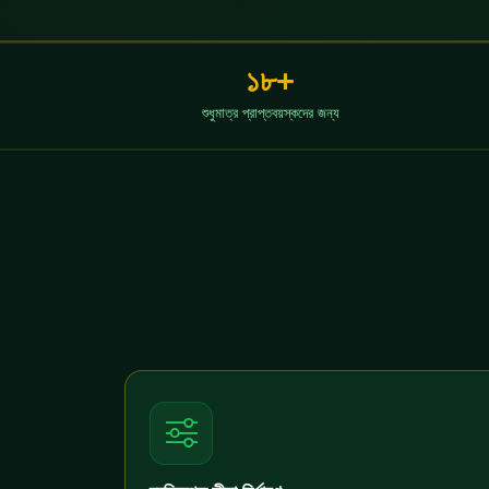
১৮+
শুধুমাত্র প্রাপ্তবয়স্কদের জন্য