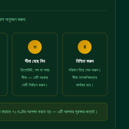
ধাপ অনুসরণ করুন:
৩
৪
সীমা বেছে নিন
নিশ্চিত করুন
ডিপোজিট, লস বা সময়
পরিমাণ দিয়ে সেভ করুন।
সীমা — যেটি দরকার
সীমা তাৎক্ষণিকভাবে
সেটি নির্বাচন করুন।
কার্যকর হবে।
মা বাড়াতে ৭২ ঘণ্টার অপেক্ষা করতে হয় — এটি আপনার সুরক্ষার জন্যই।