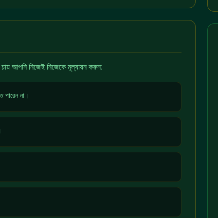
চায় আপনি নিজেই নিজেকে মূল্যায়ন করুন:
তে পারেন না।
।