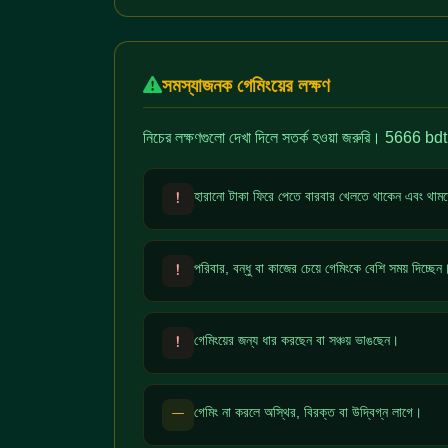
সমস্যাজনক গেমিংয়ের লক্ষণ
নিচের লক্ষণগুলো দেখা দিলে সতর্ক হওয়া জরুরি। 5666 bdt 
হারানো টাকা ফিরে পেতে বারবার খেলতে থাকেন এবং থাম
পরিবার, বন্ধু বা কাজের চেয়ে গেমিংকে বেশি সময় দিচ্ছেন
গেমিংয়ের জন্য ধার করছেন বা সঞ্চয় ভাঙছেন।
গেমিং না করলে অস্থির, বিরক্ত বা উদ্বিগ্ন লাগে।