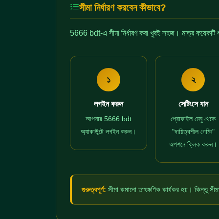
সীমা নির্ধারণ করবেন কীভাবে?
5666 bdt-এ সীমা নির্ধারণ করা খুবই সহজ। মাত্র কয়েকটি 
১
২
লগইন করুন
সেটিংসে যান
আপনার 5666 bdt
প্রোফাইল মেনু থেকে
অ্যাকাউন্টে লগইন করুন।
"দায়িত্বশীল গেমিং"
অপশনে ক্লিক করুন।
গুরুত্বপূর্ণ:
সীমা কমানো তাৎক্ষণিক কার্যকর হয়। কিন্তু সী